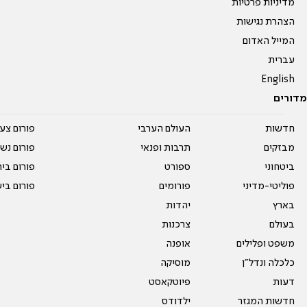
מדיניות פרטיות
הצהרת נגישות
המייל האדום
עברית
English
מדורים
חדשות
העולם הערבי
פורום צע
מבזקים
תרבות ופנאי
פורום נשו
ביטחוני
ספורט
פורום בי
פוליטי-מדיני
פורומים
פורום בי
בארץ
יהדות
בעולם
צרכנות
משפט ופלילים
אופנה
כלכלה ונדל"ן
מוסיקה
דעות
פיוטקאסט
חדשות המגזר
ילדודס