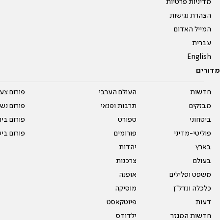
מדיניות פרטיות
הצהרת נגישות
המייל האדום
עברית
English
מדורים
חדשות
העולם הערבי
פורום צע
מבזקים
תרבות ופנאי
פורום נשו
ביטחוני
ספורט
פורום בי
פוליטי-מדיני
פורומים
פורום בי
בארץ
יהדות
בעולם
צרכנות
משפט ופלילים
אופנה
כלכלה ונדל"ן
מוסיקה
דעות
פיוטקאסט
חדשות המגזר
ילדודס