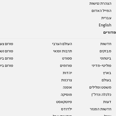
הצהרת נגישות
המייל האדום
עברית
English
מדורים
חדשות
העולם הערבי
פורום צע
מבזקים
תרבות ופנאי
פורום נשו
ביטחוני
ספורט
פורום בי
פוליטי-מדיני
פורומים
פורום בי
בארץ
יהדות
בעולם
צרכנות
משפט ופלילים
אופנה
כלכלה ונדל"ן
מוסיקה
דעות
פיוטקאסט
חדשות המגזר
ילדודס