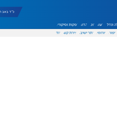
כ"ד באב תשפ"ו |
 ונדל"ן
דעות
אוכל
יהדות
הפקות וסיקורים
ספורט
פורומים
אתר ישיבה
יצירת קשר
עוד