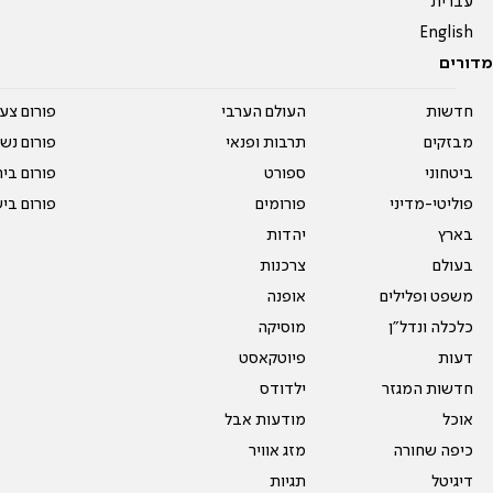
עברית
English
מדורים
חדשות
העולם הערבי
פורום צע
מבזקים
תרבות ופנאי
פורום נשו
ביטחוני
ספורט
פורום בי
פוליטי-מדיני
פורומים
פורום בי
בארץ
יהדות
בעולם
צרכנות
משפט ופלילים
אופנה
כלכלה ונדל"ן
מוסיקה
דעות
פיוטקאסט
חדשות המגזר
ילדודס
אוכל
מודעות אבל
כיפה שחורה
מזג אוויר
דיגיטל
תגיות