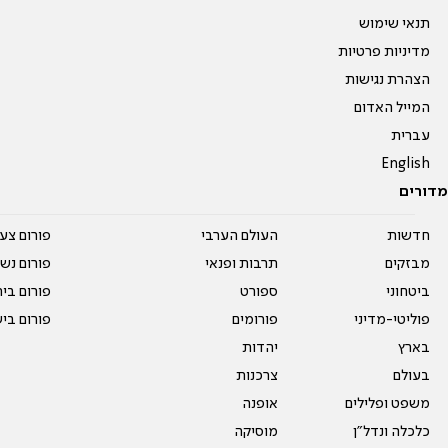
תנאי שימוש
מדיניות פרטיות
הצהרת נגישות
המייל האדום
עברית
English
מדורים
חדשות
העולם הערבי
פורום צע
מבזקים
תרבות ופנאי
פורום נשו
ביטחוני
ספורט
פורום בי
פוליטי-מדיני
פורומים
פורום בי
בארץ
יהדות
בעולם
צרכנות
משפט ופלילים
אופנה
כלכלה ונדל"ן
מוסיקה