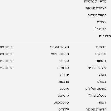
מדיניות פרטיות
הצהרת נגישות
המייל האדום
עברית
English
מדורים
חדשות
העולם הערבי
פורום צע
מבזקים
תרבות ופנאי
פורום נשו
ביטחוני
ספורט
פורום בי
פוליטי-מדיני
פורומים
פורום בי
בארץ
יהדות
בעולם
צרכנות
משפט ופלילים
אופנה
כלכלה ונדל"ן
מוסיקה
דעות
פיוטקאסט
חדשות המגזר
ילדודס