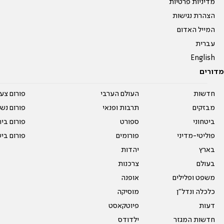
מדיניות פרטיות
הצהרת נגישות
המייל האדום
עברית
English
מדורים
חדשות
העולם הערבי
פורום צע
מבזקים
תרבות ופנאי
פורום נשו
ביטחוני
ספורט
פורום בי
פוליטי-מדיני
פורומים
פורום בי
בארץ
יהדות
בעולם
צרכנות
משפט ופלילים
אופנה
כלכלה ונדל"ן
מוסיקה
דעות
פיוטקאסט
חדשות המגזר
ילדודס