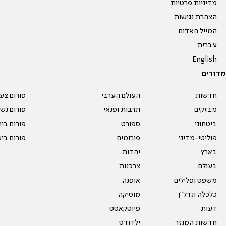
מדיניות פרטיות
הצהרת נגישות
המייל האדום
עברית
English
מדורים
חדשות
העולם הערבי
פורום צע
מבזקים
תרבות ופנאי
פורום נשו
ביטחוני
ספורט
פורום בי
פוליטי-מדיני
פורומים
פורום בי
בארץ
יהדות
בעולם
צרכנות
משפט ופלילים
אופנה
כלכלה ונדל"ן
מוסיקה
דעות
פיוטקאסט
חדשות המגזר
ילדודס