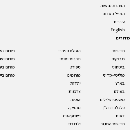
הצהרת נגישות
המייל האדום
עברית
English
מדורים
חדשות
העולם הערבי
פורום צע
מבזקים
תרבות ופנאי
פורום נשו
ביטחוני
ספורט
פורום בי
פוליטי-מדיני
פורומים
פורום בי
בארץ
יהדות
בעולם
צרכנות
משפט ופלילים
אופנה
כלכלה ונדל"ן
מוסיקה
דעות
פיוטקאסט
חדשות המגזר
ילדודס