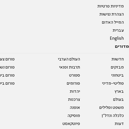
מדיניות פרטיות
הצהרת נגישות
המייל האדום
עברית
English
מדורים
חדשות
העולם הערבי
פורום צע
מבזקים
תרבות ופנאי
פורום נשו
ביטחוני
ספורט
פורום בי
פוליטי-מדיני
פורומים
פורום בי
בארץ
יהדות
בעולם
צרכנות
משפט ופלילים
אופנה
כלכלה ונדל"ן
מוסיקה
דעות
פיוטקאסט