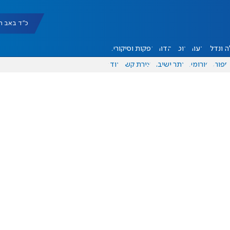
כ"ד באב תשפ"ו |
 ונדל"ן
דעות
אוכל
יהדות
הפקות וסיקורים
ספורט
פורומים
אתר ישיבה
יצירת קשר
עוד