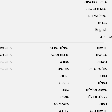
מדיניות פרטיות
הצהרת נגישות
המייל האדום
עברית
English
מדורים
חדשות
העולם הערבי
פורום צע
מבזקים
תרבות ופנאי
פורום נשו
ביטחוני
ספורט
פורום בי
פוליטי-מדיני
פורומים
פורום בי
בארץ
יהדות
בעולם
צרכנות
משפט ופלילים
אופנה
כלכלה ונדל"ן
מוסיקה
דעות
פיוטקאסט
חדשות המגזר
ילדודס