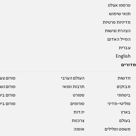
פרסמו אצלנו
תנאי שימוש
מדיניות פרטיות
הצהרת נגישות
המייל האדום
עברית
English
מדורים
חדשות
העולם הערבי
פורום צע
מבזקים
תרבות ופנאי
פורום נשו
ביטחוני
ספורט
פורום בי
פוליטי-מדיני
פורומים
פורום בי
בארץ
יהדות
בעולם
צרכנות
משפט ופלילים
אופנה