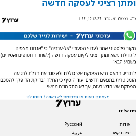
ומתן רציני לעסקה חדשה
כ"ט בכסלו תשפ"ד
12.12.23, 1:57
מקור פלסטיני אמר לערוץ הסעודי "אל-ערביה" כי "אנחנו מצפים
לתחילת משא ומתן רציני לקיום עסקה חדשה (לשחרור חטופים ואסירים)
בשבוע הבא".
לדבריו, חמאס דרש הפסקת אש כוללת ולא סגר את הדלת לרגיעה
הומניטרית בתנאים חדשים. עוד הוסיף כי החלה "בדיקת הדופק" להסכם
הפסקת אש חדש בעזה, אך לא החל מו"מ ממשי.
מצאתם טעות או פרסומת לא ראויה? דווחו לנו
פנו אלינו
אודות
Pусский
יצירת קשר
عربية