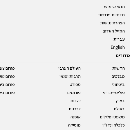
תנאי שימוש
מדיניות פרטיות
הצהרת נגישות
המייל האדום
עברית
English
מדורים
חדשות
העולם הערבי
פורום צע
מבזקים
תרבות ופנאי
פורום נשו
ביטחוני
ספורט
פורום בי
פוליטי-מדיני
פורומים
פורום בי
בארץ
יהדות
בעולם
צרכנות
משפט ופלילים
אופנה
כלכלה ונדל"ן
מוסיקה