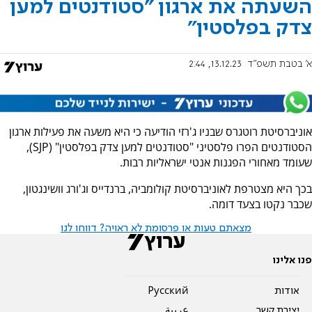
השעתה את ארגון "סטודנטים למען
צדק בפלסטין"
א' בטבת תשפ"ד
13.12.23, 2:44
אוניברסיטת רוטגרס שבניו ג'רזי הודיעה כי היא משעה את פעילות ארגון
הסטודנטים הפרו פלסטיני "סטודנטים למען צדק בפלסטין" (SJP),
שעומד מאחורי הפגנות אנטי ישראליות רבות.
בכך היא מצטרפת לאוניברסיטת קולומביה, ברנדייס וג'ורג וושינגטון,
שכבר נקטו בצעד דומה.
מצאתם טעות או פרסומת לא ראויה? דווחו לנו
פנו אלינו
אודות
Pусский
יצירת קשר
عربية