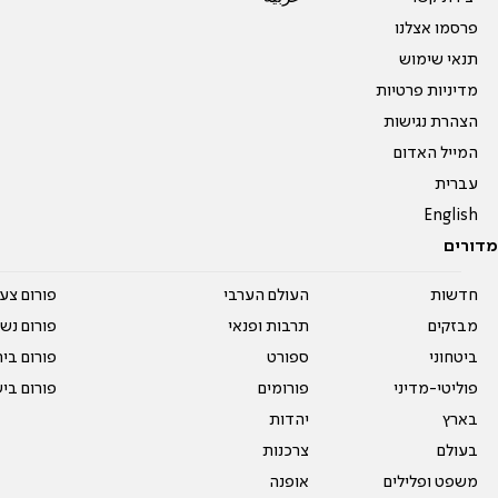
פרסמו אצלנו
תנאי שימוש
מדיניות פרטיות
הצהרת נגישות
המייל האדום
עברית
English
מדורים
חדשות
העולם הערבי
פורום צע
מבזקים
תרבות ופנאי
פורום נשו
ביטחוני
ספורט
פורום בי
פוליטי-מדיני
פורומים
פורום בי
בארץ
יהדות
בעולם
צרכנות
משפט ופלילים
אופנה