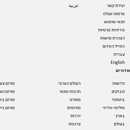
יצירת קשר
عربية
פרסמו אצלנו
תנאי שימוש
מדיניות פרטיות
הצהרת נגישות
המייל האדום
עברית
English
מדורים
חדשות
העולם הערבי
פורום צע
מבזקים
תרבות ופנאי
פורום נשו
ביטחוני
ספורט
פורום בי
פוליטי-מדיני
פורומים
פורום בי
בארץ
יהדות
בעולם
צרכנות