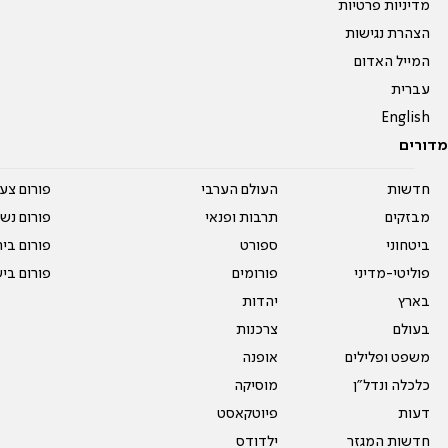
מדיניות פרטיות
הצהרת נגישות
המייל האדום
עברית
English
מדורים
חדשות
העולם הערבי
פורום צע
מבזקים
תרבות ופנאי
פורום נשו
ביטחוני
ספורט
פורום בי
פוליטי-מדיני
פורומים
פורום בי
בארץ
יהדות
בעולם
צרכנות
משפט ופלילים
אופנה
כלכלה ונדל"ן
מוסיקה
דעות
פיוטקאסט
חדשות המגזר
ילדודס