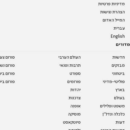
מדיניות פרטיות
הצהרת נגישות
המייל האדום
עברית
English
מדורים
חדשות
העולם הערבי
פורום צע
מבזקים
תרבות ופנאי
פורום נשו
ביטחוני
ספורט
פורום בי
פוליטי-מדיני
פורומים
פורום בי
בארץ
יהדות
בעולם
צרכנות
משפט ופלילים
אופנה
כלכלה ונדל"ן
מוסיקה
דעות
פיוטקאסט