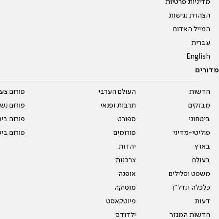
מדיניות פרטיות
הצהרת נגישות
המייל האדום
עברית
English
מדורים
חדשות
העולם הערבי
פורום צע
מבזקים
תרבות ופנאי
פורום נשו
ביטחוני
ספורט
פורום בי
פוליטי-מדיני
פורומים
פורום בי
בארץ
יהדות
בעולם
צרכנות
משפט ופלילים
אופנה
כלכלה ונדל"ן
מוסיקה
דעות
פיוטקאסט
חדשות המגזר
ילדודס