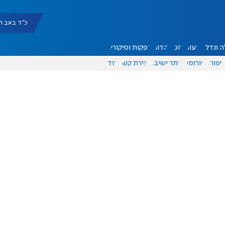
כ"ד באב תשפ"ו |
 ונדל"ן
דעות
אוכל
יהדות
הפקות וסיקורים
ספורט
פורומים
אתר ישיבה
יצירת קשר
עוד