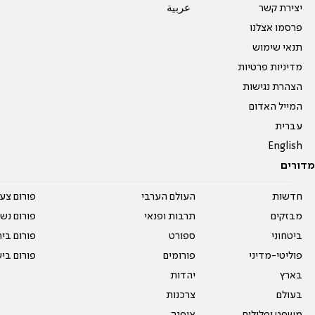
יצירת קשר
عربية
פרסמו אצלנו
תנאי שימוש
מדיניות פרטיות
הצהרת נגישות
המייל האדום
עברית
English
מדורים
חדשות
העולם הערבי
פורום צע
מבזקים
תרבות ופנאי
פורום נשו
ביטחוני
ספורט
פורום בי
פוליטי-מדיני
פורומים
פורום בי
בארץ
יהדות
בעולם
צרכנות