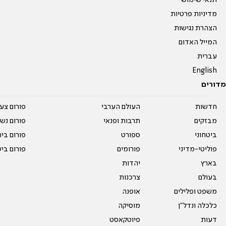
תנאי שימוש
מדיניות פרטיות
הצהרת נגישות
המייל האדום
עברית
English
מדורים
חדשות
העולם הערבי
פורום צע
מבזקים
תרבות ופנאי
פורום נשו
ביטחוני
ספורט
פורום בי
פוליטי-מדיני
פורומים
פורום בי
בארץ
יהדות
בעולם
צרכנות
משפט ופלילים
אופנה
כלכלה ונדל"ן
מוסיקה
דעות
פיוטקאסט