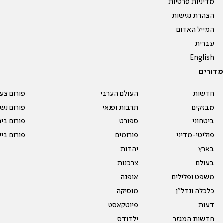
מדיניות פרטיות
הצהרת נגישות
המייל האדום
עברית
English
מדורים
חדשות
העולם הערבי
פורום צע
מבזקים
תרבות ופנאי
פורום נשו
ביטחוני
ספורט
פורום בי
פוליטי-מדיני
פורומים
פורום בי
בארץ
יהדות
בעולם
צרכנות
משפט ופלילים
אופנה
כלכלה ונדל"ן
מוסיקה
דעות
פיוטקאסט
חדשות המגזר
ילדודס