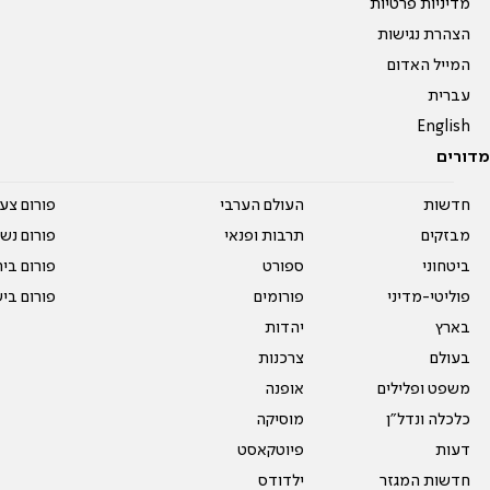
מדיניות פרטיות
הצהרת נגישות
המייל האדום
עברית
English
מדורים
חדשות
העולם הערבי
פורום צע
מבזקים
תרבות ופנאי
פורום נשו
ביטחוני
ספורט
פורום בי
פוליטי-מדיני
פורומים
פורום בי
בארץ
יהדות
בעולם
צרכנות
משפט ופלילים
אופנה
כלכלה ונדל"ן
מוסיקה
דעות
פיוטקאסט
חדשות המגזר
ילדודס