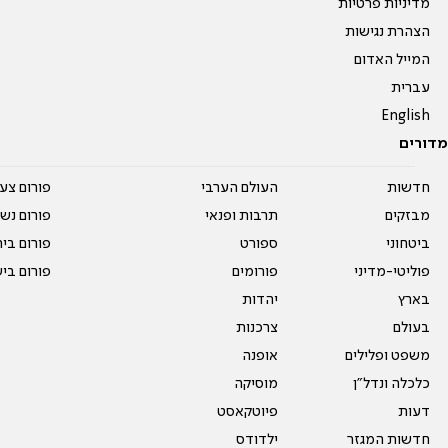
מדיניות פרטיות
הצהרת נגישות
המייל האדום
עברית
English
מדורים
חדשות
העולם הערבי
פורום צע
מבזקים
תרבות ופנאי
פורום נשו
ביטחוני
ספורט
פורום בי
פוליטי-מדיני
פורומים
פורום בי
בארץ
יהדות
בעולם
צרכנות
משפט ופלילים
אופנה
כלכלה ונדל"ן
מוסיקה
דעות
פיוטקאסט
חדשות המגזר
ילדודס