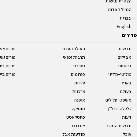
הצהרת נגישות
המייל האדום
עברית
English
מדורים
חדשות
העולם הערבי
פורום צע
מבזקים
תרבות ופנאי
פורום נשו
ביטחוני
ספורט
פורום בי
פוליטי-מדיני
פורומים
פורום בי
בארץ
יהדות
בעולם
צרכנות
משפט ופלילים
אופנה
כלכלה ונדל"ן
מוסיקה
דעות
פיוטקאסט
חדשות המגזר
ילדודס
אוכל
מודעות אבל