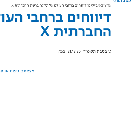
מצב תורני
ערוץ 7
מבזקים
דיווחים ברחבי העולם על תקלה ברשת החברתית X
דיווחים ברחבי הע
החברתית X
ט' בטבת תשפ"ד
21.12.23, 7:52
מצאתם טעות או פרס