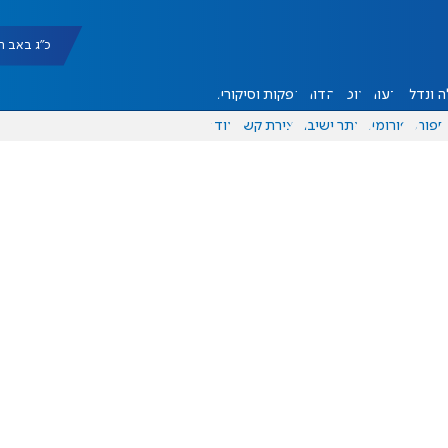
כ"ג באב תשפ"ו |
 ונדל"ן
דעות
אוכל
יהדות
הפקות וסיקורים
ספורט
פורומים
אתר ישיבה
יצירת קשר
עוד