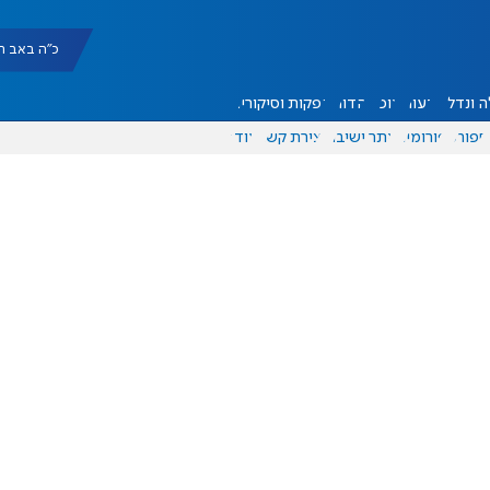
כ"ה באב תשפ"ו |
 ונדל"ן
דעות
אוכל
יהדות
הפקות וסיקורים
ספורט
פורומים
אתר ישיבה
יצירת קשר
עוד