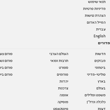
תנאי שימוש
מדיניות פרטיות
הצהרת נגישות
המייל האדום
עברית
English
מדורים
חדשות
העולם הערבי
פורום צע
מבזקים
תרבות ופנאי
פורום נשו
ביטחוני
ספורט
פורום בי
פוליטי-מדיני
פורומים
פורום בי
בארץ
יהדות
בעולם
צרכנות
משפט ופלילים
אופנה
כלכלה ונדל"ן
מוסיקה
דעות
פיוטקאסט