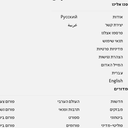
פנו אלינו
אודות
Pусский
יצירת קשר
عربية
פרסמו אצלנו
תנאי שימוש
מדיניות פרטיות
הצהרת נגישות
המייל האדום
עברית
English
מדורים
חדשות
העולם הערבי
פורום צע
מבזקים
תרבות ופנאי
פורום נשו
ביטחוני
ספורט
פורום בי
פוליטי-מדיני
פורומים
פורום בי