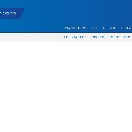
כ"ה באב תשפ"ו |
 ונדל"ן
דעות
אוכל
יהדות
הפקות וסיקורים
ספורט
פורומים
אתר ישיבה
יצירת קשר
עוד