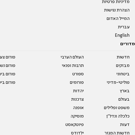
מדיניות פרטיות
הצהרת נגישות
המייל האדום
עברית
English
מדורים
חדשות
העולם הערבי
פורום צע
מבזקים
תרבות ופנאי
פורום נשו
ביטחוני
ספורט
פורום בי
פוליטי-מדיני
פורומים
פורום בי
בארץ
יהדות
בעולם
צרכנות
משפט ופלילים
אופנה
כלכלה ונדל"ן
מוסיקה
דעות
פיוטקאסט
חדשות המגזר
ילדודס