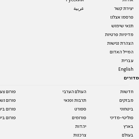
אודות
Pусский
יצירת קשר
عربية
פרסמו אצלנו
תנאי שימוש
מדיניות פרטיות
הצהרת נגישות
המייל האדום
עברית
English
מדורים
חדשות
העולם הערבי
פורום צע
מבזקים
תרבות ופנאי
פורום נשו
ביטחוני
ספורט
פורום בי
פוליטי-מדיני
פורומים
פורום בי
בארץ
יהדות
בעולם
צרכנות