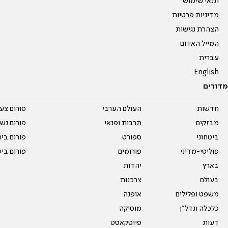
תנאי שימוש
מדיניות פרטיות
הצהרת נגישות
המייל האדום
עברית
English
מדורים
חדשות
העולם הערבי
פורום צע
מבזקים
תרבות ופנאי
פורום נשו
ביטחוני
ספורט
פורום בי
פוליטי-מדיני
פורומים
פורום בי
בארץ
יהדות
בעולם
צרכנות
משפט ופלילים
אופנה
כלכלה ונדל"ן
מוסיקה
דעות
פיוטקאסט