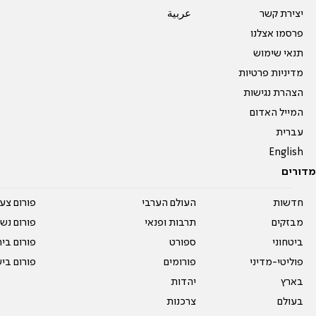
יצירת קשר
عربية
פרסמו אצלנו
תנאי שימוש
מדיניות פרטיות
הצהרת נגישות
המייל האדום
עברית
English
מדורים
חדשות
העולם הערבי
פורום צע
מבזקים
תרבות ופנאי
פורום נשו
ביטחוני
ספורט
פורום בי
פוליטי-מדיני
פורומים
פורום בי
בארץ
יהדות
בעולם
צרכנות