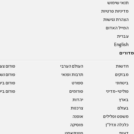
תנאי שימוש
מדיניות פרטיות
הצהרת נגישות
המייל האדום
עברית
English
מדורים
חדשות
העולם הערבי
פורום צע
מבזקים
תרבות ופנאי
פורום נשו
ביטחוני
ספורט
פורום בי
פוליטי-מדיני
פורומים
פורום בי
בארץ
יהדות
בעולם
צרכנות
משפט ופלילים
אופנה
כלכלה ונדל"ן
מוסיקה
דעות
פיוטקאסט