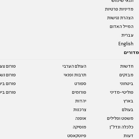
תנאי שימוש
מדיניות פרטיות
הצהרת נגישות
המייל האדום
עברית
English
מדורים
חדשות
העולם הערבי
פורום צע
מבזקים
תרבות ופנאי
פורום נשו
ביטחוני
ספורט
פורום בי
פוליטי-מדיני
פורומים
פורום בי
בארץ
יהדות
בעולם
צרכנות
משפט ופלילים
אופנה
כלכלה ונדל"ן
מוסיקה
דעות
פיוטקאסט