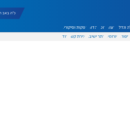
כ"ה באב תשפ"ו |
 ונדל"ן
דעות
אוכל
יהדות
הפקות וסיקורים
ספורט
פורומים
אתר ישיבה
יצירת קשר
עוד