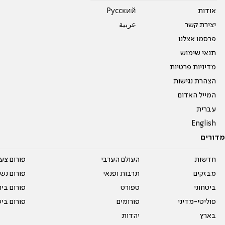
אודות
Pусский
יצירת קשר
عربية
פרסמו אצלנו
תנאי שימוש
מדיניות פרטיות
הצהרת נגישות
המייל האדום
עברית
English
מדורים
חדשות
העולם הערבי
פורום צע
מבזקים
תרבות ופנאי
פורום נשו
ביטחוני
ספורט
פורום בי
פוליטי-מדיני
פורומים
פורום בי
בארץ
יהדות