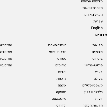
מדיניות פרטיות
הצהרת נגישות
המייל האדום
עברית
English
מדורים
חדשות
העולם הערבי
פורום צע
מבזקים
תרבות ופנאי
פורום נשו
ביטחוני
ספורט
פורום בי
פוליטי-מדיני
פורומים
פורום בי
בארץ
יהדות
בעולם
צרכנות
משפט ופלילים
אופנה
כלכלה ונדל"ן
מוסיקה
דעות
פיוטקאסט
חדשות המגזר
ילדודס