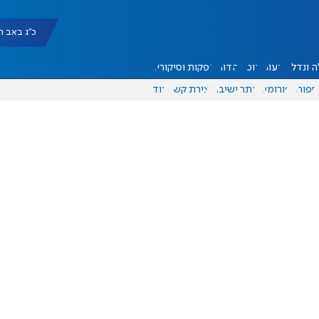
כ"ג באב תשפ"ו |
 ונדל"ן
דעות
אוכל
יהדות
הפקות וסיקורים
ספורט
פורומים
אתר ישיבה
יצירת קשר
עוד