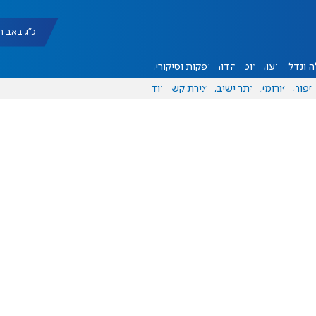
כ"ג באב תשפ"ו |
 ונדל"ן
דעות
אוכל
יהדות
הפקות וסיקורים
ספורט
פורומים
אתר ישיבה
יצירת קשר
עוד