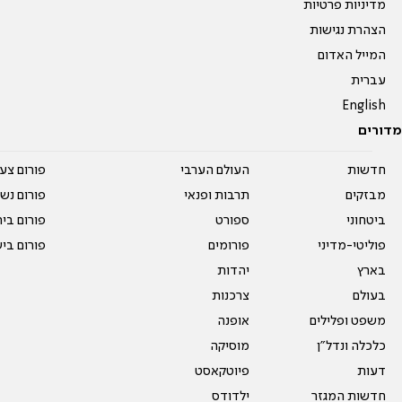
מדיניות פרטיות
הצהרת נגישות
המייל האדום
עברית
English
מדורים
חדשות
העולם הערבי
פורום צע
מבזקים
תרבות ופנאי
פורום נשו
ביטחוני
ספורט
פורום בי
פוליטי-מדיני
פורומים
פורום בי
בארץ
יהדות
בעולם
צרכנות
משפט ופלילים
אופנה
כלכלה ונדל"ן
מוסיקה
דעות
פיוטקאסט
חדשות המגזר
ילדודס