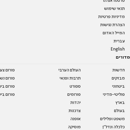
פרסמו אצלנו
תנאי שימוש
מדיניות פרטיות
הצהרת נגישות
המייל האדום
עברית
English
מדורים
חדשות
העולם הערבי
פורום צע
מבזקים
תרבות ופנאי
פורום נשו
ביטחוני
ספורט
פורום בי
פוליטי-מדיני
פורומים
פורום בי
בארץ
יהדות
בעולם
צרכנות
משפט ופלילים
אופנה
כלכלה ונדל"ן
מוסיקה