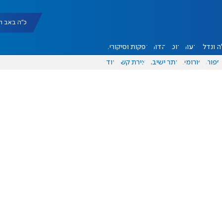
כ"ה באב תשפ"ו |
 ונדל"ן
דעות
אוכל
יהדות
הפקות וסיקורים
ספורט
פורומים
אתר ישיבה
יצירת קשר
עוד