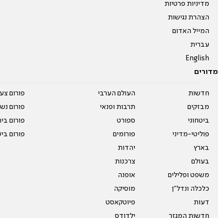
מדיניות פרטיות
הצהרת נגישות
המייל האדום
עברית
English
מדורים
חדשות
העולם הערבי
פורום צע
מבזקים
תרבות ופנאי
פורום נשו
ביטחוני
ספורט
פורום בי
פוליטי-מדיני
פורומים
פורום בי
בארץ
יהדות
בעולם
צרכנות
משפט ופלילים
אופנה
כלכלה ונדל"ן
מוסיקה
דעות
פיוטקאסט
חדשות המגזר
ילדודס