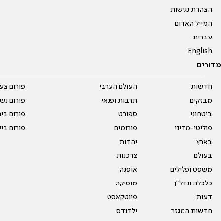
הצהרת נגישות
המייל האדום
עברית
English
מדורים
חדשות
העולם הערבי
פורום צע
מבזקים
תרבות ופנאי
פורום נשו
ביטחוני
ספורט
פורום בי
פוליטי-מדיני
פורומים
פורום בי
בארץ
יהדות
בעולם
צרכנות
משפט ופלילים
אופנה
כלכלה ונדל"ן
מוסיקה
דעות
פיוטקאסט
חדשות המגזר
ילדודס