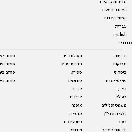
מדיניות פרטיות
הצהרת נגישות
המייל האדום
עברית
English
מדורים
חדשות
העולם הערבי
פורום צע
מבזקים
תרבות ופנאי
פורום נשו
ביטחוני
ספורט
פורום בי
פוליטי-מדיני
פורומים
פורום בי
בארץ
יהדות
בעולם
צרכנות
משפט ופלילים
אופנה
כלכלה ונדל"ן
מוסיקה
דעות
פיוטקאסט
חדשות המגזר
ילדודס