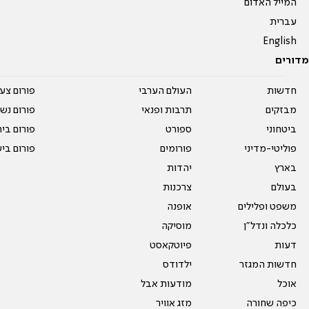
המייל האדום
עברית
English
מדורים
חדשות
העולם הערבי
פורום צע
מבזקים
תרבות ופנאי
פורום נשו
ביטחוני
ספורט
פורום בי
פוליטי-מדיני
פורומים
פורום בי
בארץ
יהדות
בעולם
צרכנות
משפט ופלילים
אופנה
כלכלה ונדל"ן
מוסיקה
דעות
פיוטקאסט
חדשות המגזר
ילדודס
אוכל
מודעות אבל
כיפה שחורה
מזג אוויר